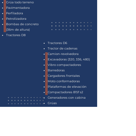
Grúa todo terreno
Pavimentadora
Perfiladora
Petrolizadora
Bombas de concreto
(36m de altura)
Tractores D8
Tractores D6
Tractor de cadenas
Camion-revolvedora
Excavadoras (320, 336, 480)
Vibro compactadores
Barredoras
Cargadores frontales
Moto conformadoras
Plataformas de elevación
Compactadores 815f s2
Generadores con cabina
Grúas